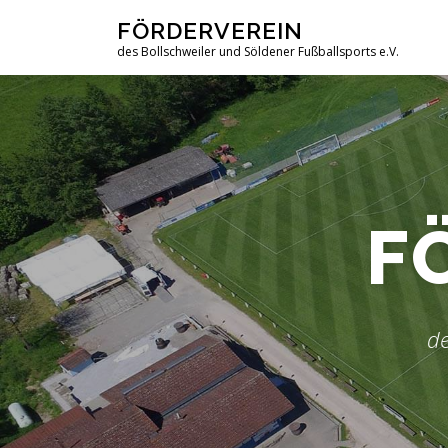
Zum
FÖRDERVEREIN
Inhalt
des Bollschweiler und Söldener Fußballsports e.V.
springen
F
de