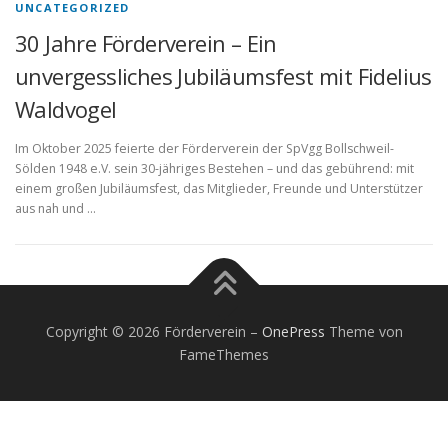
UNCATEGORIZED
30 Jahre Förderverein – Ein
unvergessliches Jubiläumsfest mit Fidelius
Waldvogel
Im Oktober 2025 feierte der Förderverein der SpVgg Bollschweil-
Sölden 1948 e.V. sein 30-jähriges Bestehen – und das gebührend: mit
einem großen Jubiläumsfest, das Mitglieder, Freunde und Unterstützer
aus nah und …
Copyright © 2026 Förderverein
–
OnePress
Theme von
FameThemes