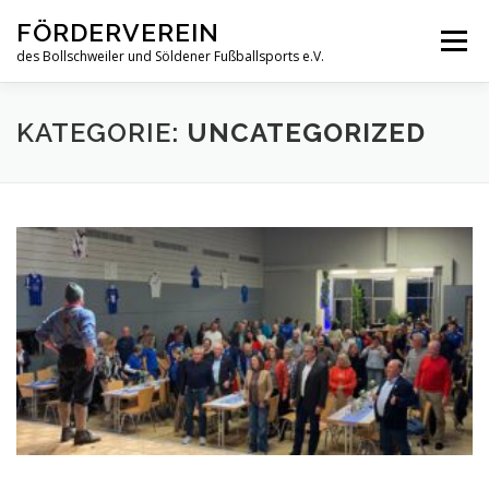
Zum
FÖRDERVEREIN
Inhalt
Menü
springen
des Bollschweiler und Söldener Fußballsports e.V.
ÜBER UNS
NEWS
MITGLIED WERDEN
KATEGORIE:
UNCATEGORIZED